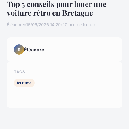
Top 5 conseils pour louer une
voiture rétro en Bretagne
Éléanore
•
15/06/2026 14:29
•
10 min de lecture
Éléanore
É
TAGS
tourisme