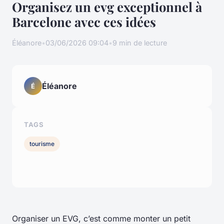
Organisez un evg exceptionnel à
Barcelone avec ces idées
Éléanore
•
03/06/2026 09:04
•
9 min de lecture
Éléanore
É
TAGS
tourisme
Organiser un EVG, c’est comme monter un petit