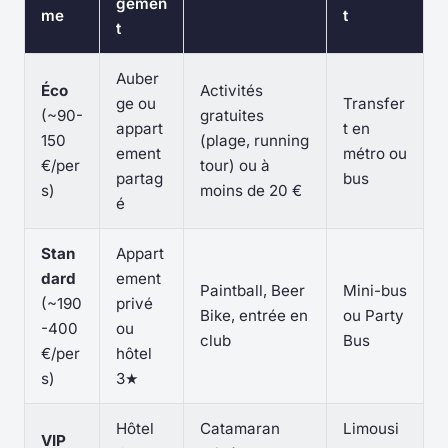
gemen
me
t
t
Auber
Éco
Activités
ge ou
Transfer
(~90-
gratuites
appart
t en
150
(plage, running
ement
métro ou
€/per
tour) ou à
partag
bus
s)
moins de 20 €
é
Stan
Appart
dard
ement
Paintball, Beer
Mini-bus
(~190
privé
Bike, entrée en
ou Party
-400
ou
club
Bus
€/per
hôtel
s)
3★
Hôtel
Catamaran
Limousi
VIP