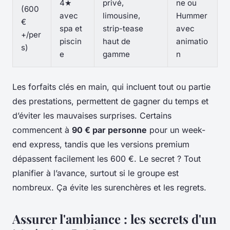
4★
privé,
ne ou
(600
avec
limousine,
Hummer
€
spa et
strip-tease
avec
+/per
piscin
haut de
animatio
s)
e
gamme
n
Les forfaits clés en main, qui incluent tout ou partie
des prestations, permettent de gagner du temps et
d’éviter les mauvaises surprises. Certains
commencent à
90 € par personne
pour un week-
end express, tandis que les versions premium
dépassent facilement les 600 €. Le secret ? Tout
planifier à l’avance, surtout si le groupe est
nombreux. Ça évite les surenchères et les regrets.
Assurer l'ambiance : les secrets d'un