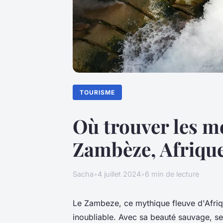
TOURISME
Où trouver les me
Zambèze, Afriqu
Sacha
•
4 juillet 2024
•
6 min de lecture
Le Zambeze, ce mythique fleuve d'Afriq
inoubliable. Avec sa beauté sauvage, s