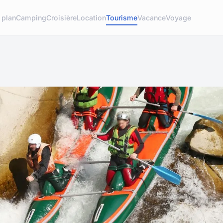
 plan
Camping
Croisière
Location
Tourisme
Vacance
Voyage