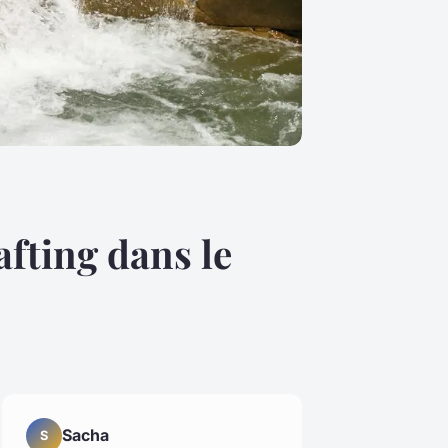
afting dans le
Sacha
S