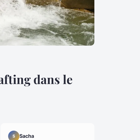
afting dans le
Sacha
S