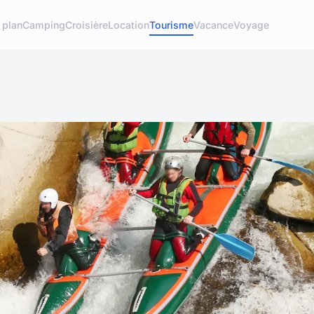
 plan
Camping
Croisière
Location
Tourisme
Vacance
Voyage