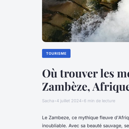
TOURISME
Où trouver les me
Zambèze, Afriqu
Sacha
•
4 juillet 2024
•
6 min de lecture
Le Zambeze, ce mythique fleuve d'Afriq
inoubliable. Avec sa beauté sauvage, s