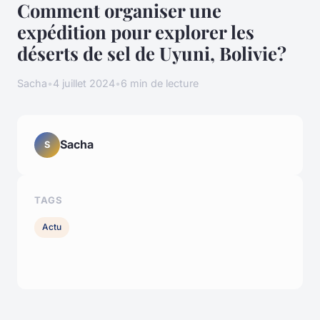
Comment organiser une
expédition pour explorer les
déserts de sel de Uyuni, Bolivie?
Sacha
•
4 juillet 2024
•
6 min de lecture
Sacha
S
TAGS
Actu