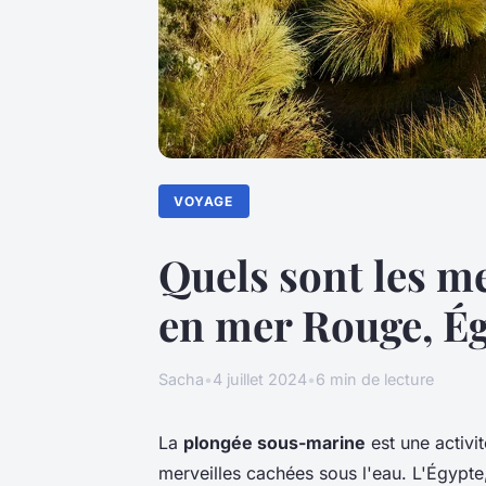
VOYAGE
Quels sont les m
en mer Rouge, Ég
Sacha
•
4 juillet 2024
•
6 min de lecture
La
plongée sous-marine
est une activi
merveilles cachées sous l'eau. L'Égypte,