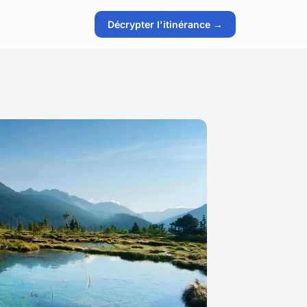
Décrypter l'itinérance →