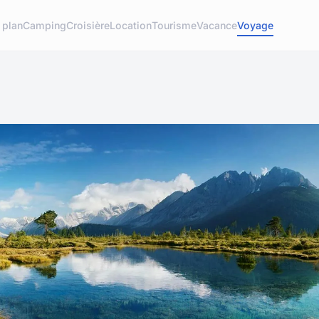
 plan
Camping
Croisière
Location
Tourisme
Vacance
Voyage