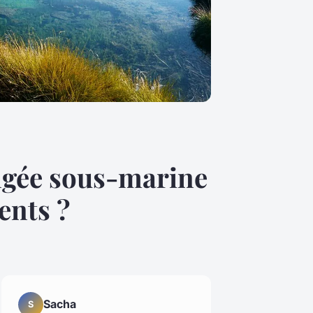
ongée sous-marine
ents ?
Sacha
S