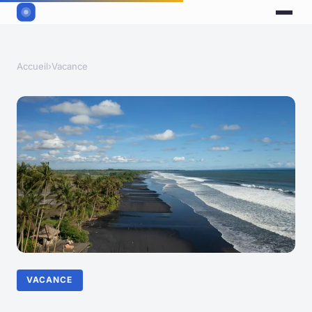
Accueil
›
Vacance
VACANCE