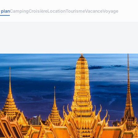
 plan
Camping
Croisière
Location
Tourisme
Vacance
Voyage