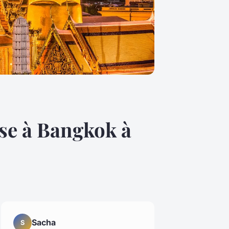
ise à Bangkok à
Sacha
S