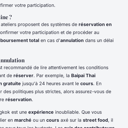
firmer votre participation.
ine ?
 ateliers proposent des systèmes de
réservation en
e confirmer votre participation et de procéder au
boursement total
en cas d'
annulation
dans un délai
annulation
est recommandé de lire attentivement les conditions
ant de
réserver
. Par exemple, la
Baipai Thai
n gratuite
jusqu'à 24 heures avant le
cours
. En
 des politiques plus strictes, alors assurez-vous de
tre
réservation
.
gkok est une
expérience
inoubliable. Que vous
elier en
marché
ou un
cours
axé sur la
street food
, il
es pour tous les budgets. Les
avis des contributeurs