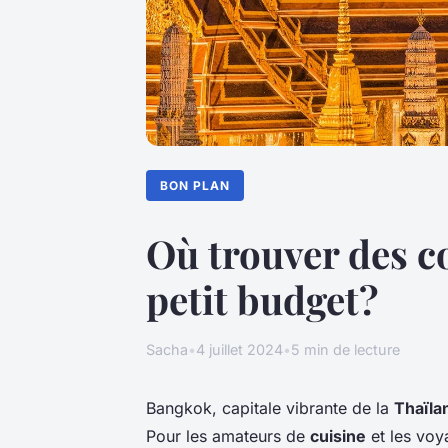
BON PLAN
Où trouver des c
petit budget?
Sacha
•
4 juillet 2024
•
5 min de lecture
Bangkok, capitale vibrante de la
Thaïla
Pour les amateurs de
cuisine
et les voy