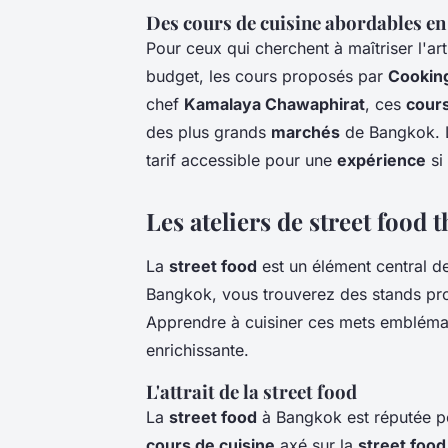
Des cours de cuisine abordables e
Pour ceux qui cherchent à maîtriser l'ar
budget, les cours proposés par
Cooking
chef
Kamalaya Chawaphirat
, ces
cour
des plus grands
marchés
de Bangkok.
tarif accessible pour une
expérience
si
Les ateliers de street food 
La
street food
est un élément central de
Bangkok, vous trouverez des stands p
Apprendre à cuisiner ces mets embléma
enrichissante.
L'attrait de la street food
La
street food
à Bangkok est réputée pou
cours de cuisine
axé sur la
street food