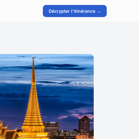
Décrypter l'itinérance →