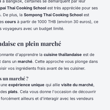
e
à Bangkok, certaines se démarquent par leur
ipai Thai Cooking School
est très appréciée pour ses
s. De plus, la
Sompong Thai Cooking School
est
des
cours
à partir de 1000 THB (environ 30 euros), ce
es voyageurs avec un budget limité.
andaise en plein marché
onnante d'apprendre la
cuisine thaïlandaise
est de
t dans un
marché
. Cette approche vous plonge dans
sir vos ingrédients frais avant de les cuisiner.
s un marché ?
t une
expérience unique
qui allie
visite du marché
,
n des
plats
. Cela vous donne l'occasion de découvrir
forcément ailleurs et d'interagir avec les vendeurs