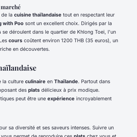
n marché
t de la
cuisine thaïlandaise
tout en respectant leur
 with Poo
sont un excellent choix. Dirigés par la
s
se déroulent dans le quartier de Khlong Toei, l'un
 Les
cours
coûtent environ 1200 THB (35 euros), un
 riche en découvertes.
thaïlandaise
 la culture
culinaire
en
Thaïlande
. Partout dans
roposant des
plats
délicieux à prix modique.
tiques peut être une
expérience
incroyablement
r sa diversité et ses saveurs intenses. Suivre un
vous permet de reproduire ces
plats
chez vous et