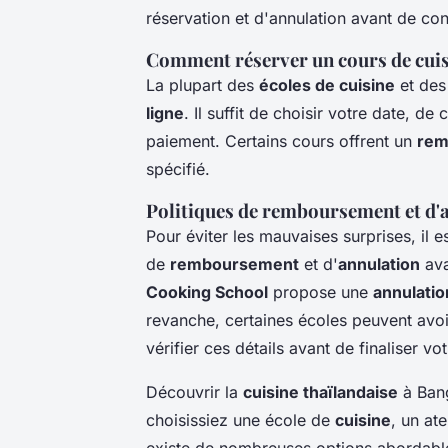
réservation et d'annulation avant de con
Comment réserver un cours de cuis
La plupart des
écoles de cuisine
et des
ligne
. Il suffit de choisir votre date, d
paiement. Certains cours offrent un
rem
spécifié.
Politiques de remboursement et d'
Pour éviter les mauvaises surprises, il 
de
remboursement
et d'
annulation
av
Cooking School
propose une
annulatio
revanche, certaines écoles peuvent avoir
vérifier ces détails avant de finaliser vo
Découvrir la
cuisine thaïlandaise
à Ban
choisissiez une école de
cuisine
, un at
existe de nombreuses options abordabl