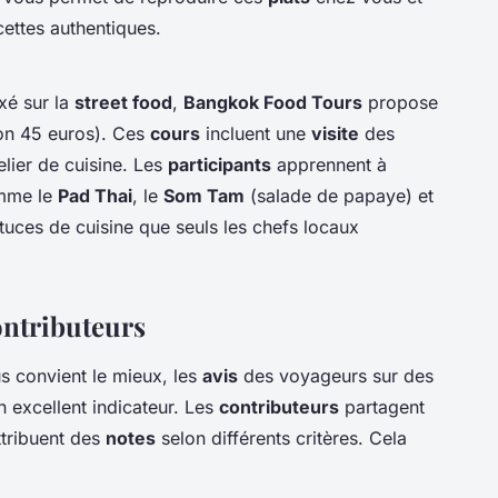
ettes authentiques.
xé sur la
street food
,
Bangkok Food Tours
propose
ron 45 euros). Ces
cours
incluent une
visite
des
elier de cuisine. Les
participants
apprennent à
mme le
Pad Thai
, le
Som Tam
(salade de papaye) et
tuces de cuisine que seuls les chefs locaux
ontributeurs
s convient le mieux, les
avis
des voyageurs sur des
 excellent indicateur. Les
contributeurs
partagent
ttribuent des
notes
selon différents critères. Cela