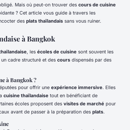
bligé. Mais où peut-on trouver des
cours de cuisine
idante ? Cet article vous guide à travers les
oncocter des
plats thaïlandais
sans vous ruiner.
andaise à Bangkok
thaïlandaise
, les
écoles de cuisine
sont souvent les
nt un cadre structuré et des
cours
dispensés par des
ine à Bangkok ?
éputées pour offrir une
expérience immersive
. Elles
la
cuisine thaïlandaise
tout en bénéficiant de
ertaines écoles proposent des
visites de marché
pour
locaux avant de passer à la préparation des
plats
.
sine