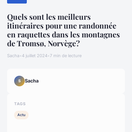
Quels sont les meilleurs
itinéraires pour une randonnée
en raquettes dans les montagnes
de Tromsø, Norvège?
Sacha
•
4 juillet 2024
•
7 min de lecture
Sacha
S
TAGS
Actu